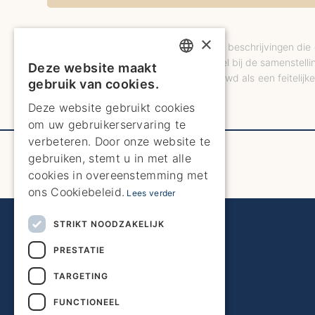
×
*De foto\\'s, video\\'s, plattegronden en beschrijvingen 
indruk van het onroerend goed. Hoewel bij de samenstellin
Deze website maakt
ENGLISH
zijn en mogen ze niet worden beschouwd als een feitelijk
gebruik van cookies.
andere belangrijke zaken.
ENGLISH
Deze website gebruikt cookies
om uw gebruikerservaring te
SPANISH
verbeteren. Door onze website te
GERMAN
gebruiken, stemt u in met alle
cookies in overeenstemming met
FRENCH
ons Cookiebeleid.
Lees verder
DUTCH
STRIKT NOODZAKELIJK
PRESTATIE
TARGETING
FUNCTIONEEL