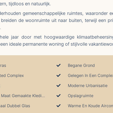
rn, tijdloos en natuurlijk.
erhouden gemeenschappelijke ruimtes, waaronder ee
reiden de woonruimte uit naar buiten, terwijl een p
.
hele jaar door met hoogwaardige klimaatbeheersin
n ideale permanente woning of stijlvolle vakantiewon
rras
Begane Grond
ted Complex
Gelegen In Een Comple
t
Moderne Urbanisatie
Op Maat Gemaakte Kledingkasten
Opslagruimte
taal Dubbel Glas