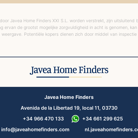
die door Javea Home Finders XXI S.L. worden verstrekt, zijn uitsluit
g ervan de grootst mogelijke zorgvuldigheid in acht is genomen, kan
e weergave. Potentiële kopers dienen zich door middel van inspectie
Javea Home Finders
Avenida de la Libertad 19, local 11, 03730
+34 966 470 133
+34 661 299 625
info@javeahomefinders.com
nl.javeahomefinders.