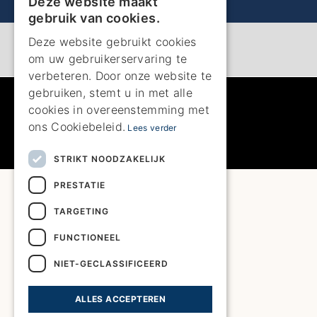
Deze website maakt
ENGLISH
gebruik van cookies.
ENGLISH
Deze website gebruikt cookies
om uw gebruikerservaring te
SPANISH
verbeteren. Door onze website te
GERMAN
gebruiken, stemt u in met alle
cookies in overeenstemming met
FRENCH
ons Cookiebeleid.
Lees verder
DUTCH
STRIKT NOODZAKELIJK
PRESTATIE
TARGETING
FUNCTIONEEL
NIET-GECLASSIFICEERD
ALLES ACCEPTEREN