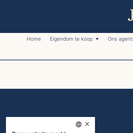
Home
Eigendom te koop
Ons agent
×