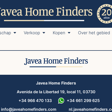
schap
Verkoop
Kopen
Over het gebied
Javea Home Finders
Avenida de la Libertad 19, local 11, 03730
+34 966 470 133
+34 661 299 625
info@javeahomefinders.com
nl.javeahomefinders.